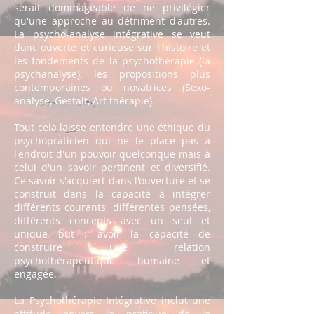
serait dommageable de ne privilégier
qu'une approche au détriment d'autres.
La psycho-analyse intégrative se veut
donc ouverte et curieuse sur l'histoire et
les fondements de la psychothérapie (la
psychanalyse), les propositions plus
contemporaines ou novatrices (Sexo-
analyse, Gestalt, Art thérapie).
Tout cela laisse entendre une éthique du
psychopraticien qui ne le place pas à
l'endroit d'un pouvoir quelconque mais à
celui d'un savoir pertinent et diversifié.
Ce savoir s'acquiert dans l'ouverture et se
construit dans la capacité à intégrer
différents courants, différentes pensées,
différents concepts avec un seul et
unique but : avoir la capacité de
construire une relation
psychothérapeutique humaine et
engagée.
La Psychothérapie Intégrative inclut une
attitude envers la pratique de la