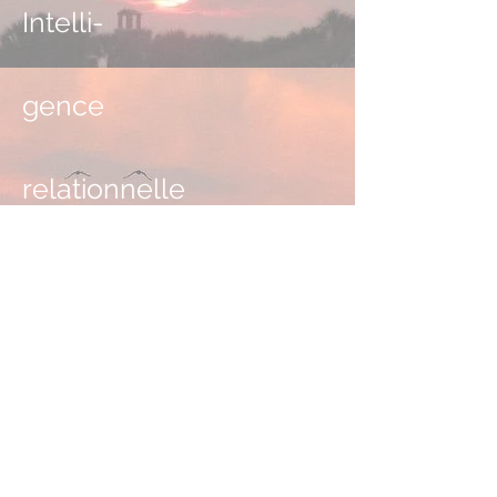
Intelli-
gence
relationnelle
Passionnée par les neurosciences et leur
apport majeurs ces dernières années, si
je me forme également à cette approche,
c’est aussi parce que j’ai pu moi-même
expérimenter sa puissance et le travail
de reconstruction absolument nécessaire
pour vivre des relations saines et
sereines, lorsque, dès nourrisson, nous
n’avons pas pu bénéficier complètement
d’un attachement dit « sécure ».
L'Intelligence Relationnelle® est une