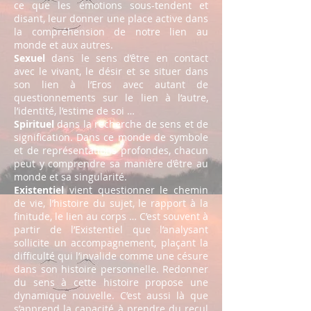
ce que les émotions sous-tendent et
disant, leur donner une place active dans
la compréhension de notre lien au
monde et aux autres.
Sexuel
dans le sens d’être en contact
avec le vivant, le désir et se situer dans
son lien à l’Eros avec autant de
questionnements sur le lien à l’autre,
l’identité, l’estime de soi …
Spirituel
dans la recherche de sens et de
signification. Dans ce monde de symbole
et de représentations profondes, chacun
peut y comprendre sa manière d’être au
monde et sa singularité.
Existentiel
vient questionner le chemin
de vie, l’histoire du sujet, le rapport à la
finitude, le lien au corps … C’est souvent à
partir de l’Existentiel que l’analysant
sollicite un accompagnement, plaçant la
difficulté qui l’invalide comme une césure
dans son histoire personnelle. Redonner
du sens à cette histoire propose une
dynamique nouvelle. C’est aussi là que
s’apprend la capacité à prendre du recul